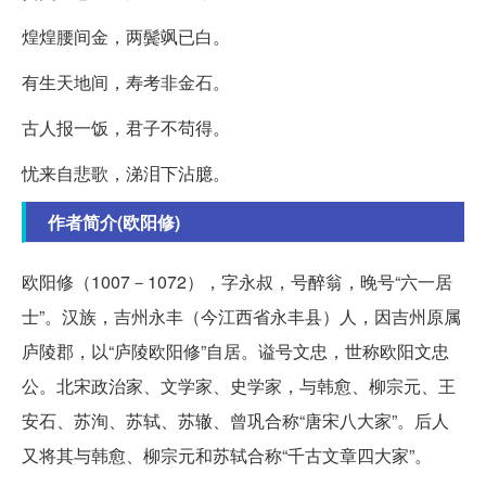
煌煌腰间金，两鬓飒已白。
有生天地间，寿考非金石。
古人报一饭，君子不苟得。
忧来自悲歌，涕泪下沾臆。
作者简介(欧阳修)
欧阳修（1007－1072），字永叔，号醉翁，晚号“六一居
士”。汉族，吉州永丰（今江西省永丰县）人，因吉州原属
庐陵郡，以“庐陵欧阳修”自居。谥号文忠，世称欧阳文忠
公。北宋政治家、文学家、史学家，与韩愈、柳宗元、王
安石、苏洵、苏轼、苏辙、曾巩合称“唐宋八大家”。后人
又将其与韩愈、柳宗元和苏轼合称“千古文章四大家”。