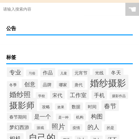
☚
公告
标签
专业
作品
冬天
元宵节
光线
习俗
儿童
婚纱摄影
创意
品牌
哪家
唐代
冬季
婚纱照
工作室
手机
宋代
学校
摄影作品
摄影师
春节
时间
数据
攻略
效果
构图
是一个
春节期间
是一种
机构
照片
的人
梦幻西游
游戏
疫情
的是
自己的
相机
还不