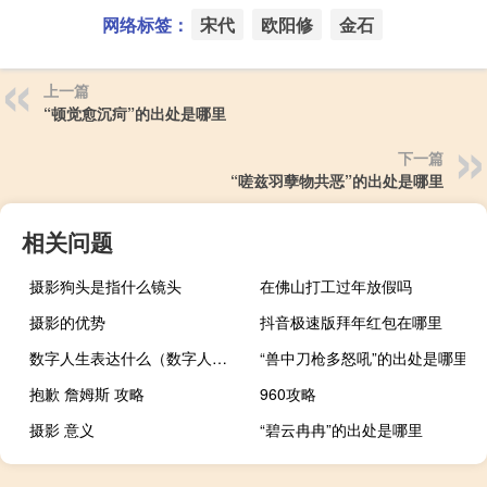
网络标签：
宋代
欧阳修
金石
上一篇
“顿觉愈沉疴”的出处是哪里
下一篇
“嗟兹羽孽物共恶”的出处是哪里
相关问题
摄影狗头是指什么镜头
在佛山打工过年放假吗
摄影的优势
抖音极速版拜年红包在哪里
数字人生表达什么（数字人生里面数字意思）
“兽中刀枪多怒吼”的出处是哪里
抱歉 詹姆斯 攻略
960攻略
摄影 意义
“碧云冉冉”的出处是哪里