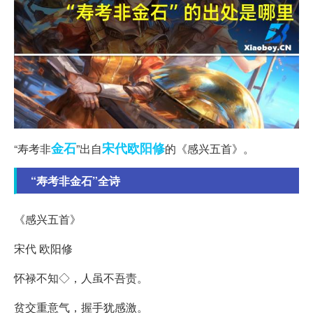
金石
宋代
欧阳修
“寿考非
”出自
的《感兴五首》。
“寿考非金石”全诗
《感兴五首》
宋代 欧阳修
怀禄不知◇，人虽不吾责。
贫交重意气，握手犹感激。