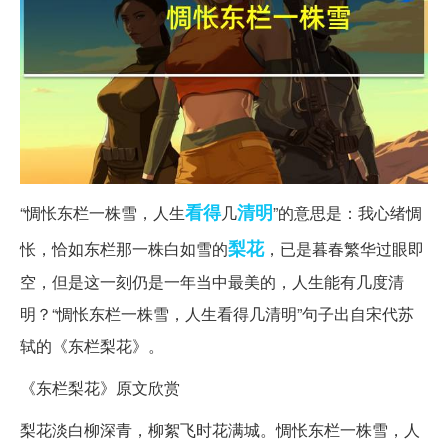
看得
清明
“惆怅东栏一株雪，人生
几
”的意思是：我心绪惆
梨花
怅，恰如东栏那一株白如雪的
，已是暮春繁华过眼即
空，但是这一刻仍是一年当中最美的，人生能有几度清
明？“惆怅东栏一株雪，人生看得几清明”句子出自宋代苏
轼的《东栏梨花》。
《东栏梨花》原文欣赏
梨花淡白柳深青，柳絮飞时花满城。惆怅东栏一株雪，人