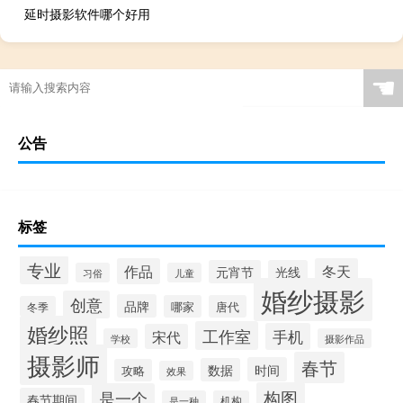
延时摄影软件哪个好用
☚
公告
标签
专业
作品
冬天
元宵节
光线
习俗
儿童
婚纱摄影
创意
品牌
哪家
唐代
冬季
婚纱照
工作室
手机
宋代
学校
摄影作品
摄影师
春节
时间
数据
攻略
效果
构图
是一个
春节期间
是一种
机构