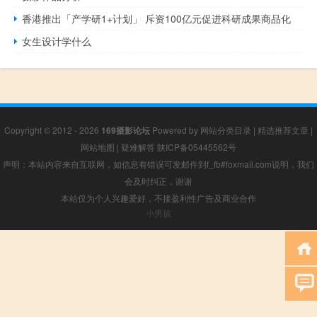
香港推出「产学研1+计划」 斥资100亿元促进科研成果商品化
女生设计学什么
Copyright © 2012 - 2026
169摄影论坛
Powered by
网站分类目录
|
精选推荐文章
|
网站地图
|
疑难解答
陕ICP备05445562号
声明：本站内容来自互联网，如信息有错误可发邮件到f_fb#foxmail.com说明，我们
会及时纠正，谢谢
本站仅为个人兴趣爱好，不接盈利性广告及商业合作
小男孩