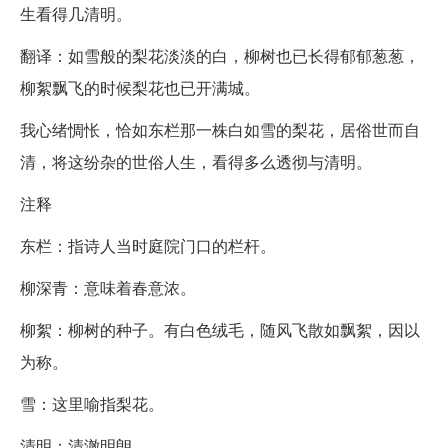
生看得几清明。
翻译：如雪般的梨花淡淡的白，柳树也已长得郁郁葱葱，
柳絮飘飞的时候梨花也已开满城。
我心绪惆怅，恰如东栏那一株白如雪的梨花，居俗世而自
清，将这纷杂的世俗人生，看得多么透彻与清明。
注释
东栏：指诗人当时庭院门口的栏杆。
柳深青：意味着春意浓。
柳絮：柳树的种子。有白色绒毛，随风飞散如飘絮，因以
为称。
雪：这里喻指梨花。
清明：清澈明朗。