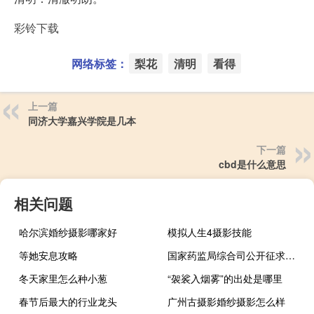
彩铃下载
网络标签：
梨花
清明
看得
上一篇
同济大学嘉兴学院是几本
下一篇
cbd是什么意思
相关问题
哈尔滨婚纱摄影哪家好
模拟人生4摄影技能
等她安息攻略
国家药监局综合司公开征求《药品网络交易第三方平台检查指导原则（征求意见稿）》意见
冬天家里怎么种小葱
“袈裟入烟雾”的出处是哪里
春节后最大的行业龙头
广州古摄影婚纱摄影怎么样