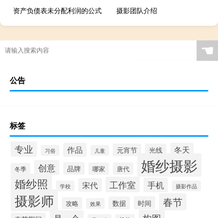
资产负债表未分配利润的公式
摄影团队介绍
☚
公告
标签
专业
作品
冬天
元宵节
光线
习俗
儿童
婚纱摄影
创意
品牌
哪家
唐代
冬季
婚纱照
工作室
手机
宋代
学校
摄影作品
摄影师
春节
时间
数据
攻略
效果
构图
是一个