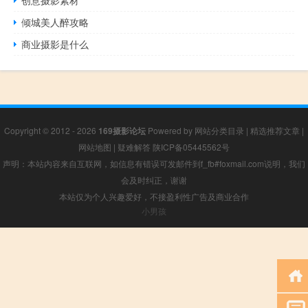
倾城美人醉攻略
商业摄影是什么
Copyright © 2012 - 2026
169摄影论坛
Powered by
网站分类目录
|
精选推荐文章
|
网站地图
|
疑难解答
陕ICP备05445562号
声明：本站内容来自互联网，如信息有错误可发邮件到f_fb#foxmail.com说明，我们
会及时纠正，谢谢
本站仅为个人兴趣爱好，不接盈利性广告及商业合作
小男孩