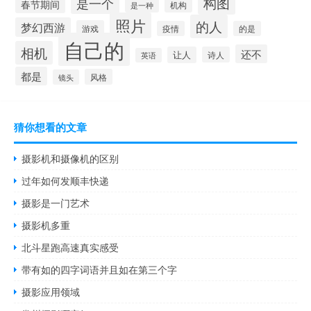
构图
是一个
春节期间
是一种
机构
照片
的人
梦幻西游
游戏
疫情
的是
自己的
相机
还不
让人
诗人
英语
都是
风格
镜头
猜你想看的文章
摄影机和摄像机的区别
过年如何发顺丰快递
摄影是一门艺术
摄影机多重
北斗星跑高速真实感受
带有如的四字词语并且如在第三个字
摄影应用领域