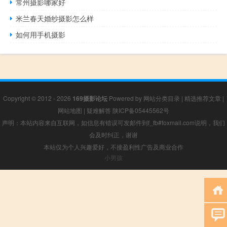
常州摄影哪家好
米兰春天婚纱摄影怎么样
如何用手机摄影
Copyright © 2012 - 2026
169摄影论坛
Powered by
网站分类目录
|
精选推荐文章
|
网站地图
|
疑难解答
陕ICP备05445562号
声明：本站内容来自互联网，如信息有错误可发邮件到f_fb#foxmail.com说明，我们
会及时纠正，谢谢
本站仅为个人兴趣爱好，不接盈利性广告及商业合作
小男孩