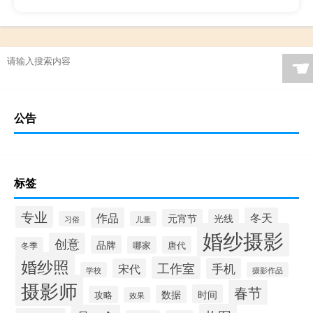
☚
公告
标签
专业
作品
冬天
元宵节
光线
习俗
儿童
婚纱摄影
创意
品牌
哪家
唐代
冬季
婚纱照
工作室
手机
宋代
学校
摄影作品
摄影师
春节
时间
数据
攻略
效果