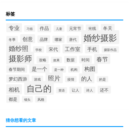
标签
专业
作品
冬天
元宵节
光线
习俗
儿童
婚纱摄影
创意
品牌
哪家
唐代
冬季
婚纱照
工作室
手机
宋代
学校
摄影作品
摄影师
春节
时间
数据
攻略
效果
构图
是一个
春节期间
是一种
机构
照片
的人
梦幻西游
游戏
疫情
的是
自己的
相机
还不
让人
诗人
英语
都是
风格
镜头
猜你想看的文章