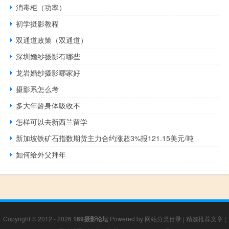
消毒柜（功率）
初学摄影教程
双通道政策（双通道）
深圳婚纱摄影有哪些
龙岩婚纱摄影哪家好
摄影系怎么考
多大年龄身体吸收不
怎样可以去新西兰留学
新加坡铁矿石指数期货主力合约涨超3%报121.15美元/吨
如何给外父拜年
Copyright © 2012 - 2026
169摄影论坛
Powered by
网站分类目录
|
精选推荐文章
|