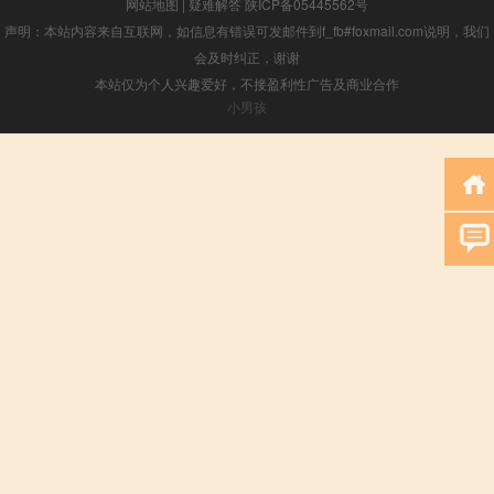
网站地图
|
疑难解答
陕ICP备05445562号
声明：本站内容来自互联网，如信息有错误可发邮件到f_fb#foxmail.com说明，我们
会及时纠正，谢谢
本站仅为个人兴趣爱好，不接盈利性广告及商业合作
小男孩