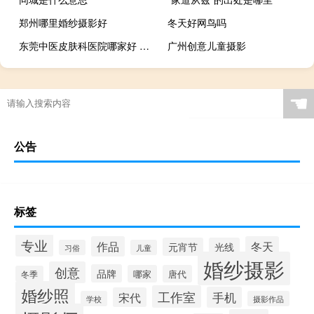
郑州哪里婚纱摄影好
冬天好网鸟吗
东莞中医皮肤科医院哪家好 皮肤科医院排名前十名
广州创意儿童摄影
☚
公告
标签
专业
作品
冬天
元宵节
光线
习俗
儿童
婚纱摄影
创意
品牌
哪家
唐代
冬季
婚纱照
工作室
手机
宋代
学校
摄影作品