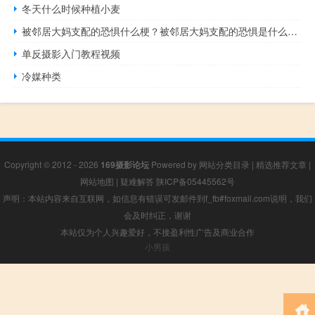
冬天什么时候种植小麦
被邻居大妈支配的恐惧什么梗？被邻居大妈支配的恐惧是什么意思什么梗
单反摄影入门教程视频
冷媒种类
Copyright © 2012 - 2026
169摄影论坛
Powered by
网站分类目录
|
精选推荐文章
|
网站地图
|
疑难解答
陕ICP备05445562号
声明：本站内容来自互联网，如信息有错误可发邮件到f_fb#foxmail.com说明，我们
会及时纠正，谢谢
本站仅为个人兴趣爱好，不接盈利性广告及商业合作
小男孩