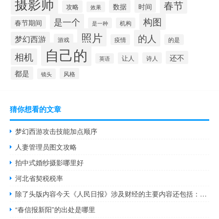
摄影师
春节
时间
数据
攻略
效果
构图
是一个
春节期间
是一种
机构
照片
的人
梦幻西游
游戏
疫情
的是
自己的
相机
还不
让人
诗人
英语
都是
风格
镜头
猜你想看的文章
梦幻西游攻击技能加点顺序
人妻管理员图文攻略
拍中式婚纱摄影哪里好
河北省契税税率
除了头版内容今天《人民日报》涉及财经的主要内容还包括：1、新能源汽车下乡再提速（经济新方位）——湖北荆门新能源汽车县乡市场观察；2、山东奋力在增强经济社会发展创新力上走在前——布局产业新赛道 增强区域竞争力（高质量发展调研行）；3、更好结合扩大需求和优化供给（子夜走笔）；4、住房城乡建设部推动住房公积金个人证明事项“亮码可办”；5、 王毅将访问新加坡、马来西亚和柬埔寨；6、金砖国家第十三次经贸部长会议取得五方面重要成果；7、北京坚决打赢防汛救灾和恢复重建攻坚战；8、中央财政紧急预拨10亿元支持国家蓄滞洪区
“春信报新阳”的出处是哪里