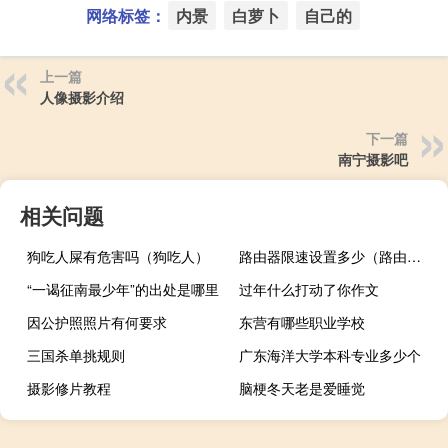
网络标签：
内景
白萝卜
自己的
上一篇
人像摄影介绍
下一篇
南宁摄影吧
相关问题
狗吃人屎有危害吗（狗吃人）
路由器限速设置多少（路由器限速设置）
“一谒征南最少年”的出处是哪里
过年什么打动了你作文
因公护照照片有何要求
东营有哪些职业学校
三国杀单挑规则
广东海洋大学本科专业多少个
摄影修片教程
脑梗冬天老是爱睡觉