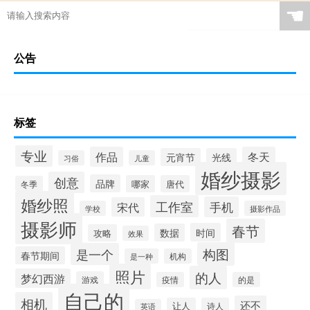
☚
公告
标签
专业
作品
冬天
元宵节
光线
习俗
儿童
婚纱摄影
创意
品牌
哪家
唐代
冬季
婚纱照
工作室
手机
宋代
学校
摄影作品
摄影师
春节
时间
数据
攻略
效果
构图
是一个
春节期间
是一种
机构
照片
的人
梦幻西游
游戏
疫情
的是
自己的
相机
还不
让人
诗人
英语