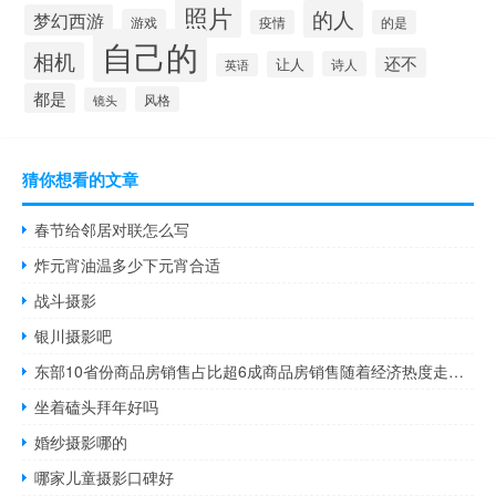
照片
的人
梦幻西游
游戏
疫情
的是
自己的
相机
还不
让人
诗人
英语
都是
风格
镜头
猜你想看的文章
春节给邻居对联怎么写
炸元宵油温多少下元宵合适
战斗摄影
银川摄影吧
东部10省份商品房销售占比超6成商品房销售随着经济热度走？ 到底什么情况嘞
坐着磕头拜年好吗
婚纱摄影哪的
哪家儿童摄影口碑好