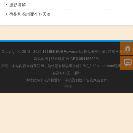
摄影讲解
宿州和滁州哪个冬天冷
Copyright © 2012 - 2026
169摄影论坛
Powered by
网站分类目录
|
精选推荐文章
|
网站地图
|
疑难解答
陕ICP备05445562号
声明：本站内容来自互联网，如信息有错误可发邮件到f_fb#foxmail.com说明，我们
会及时纠正，谢谢
本站仅为个人兴趣爱好，不接盈利性广告及商业合作
小男孩