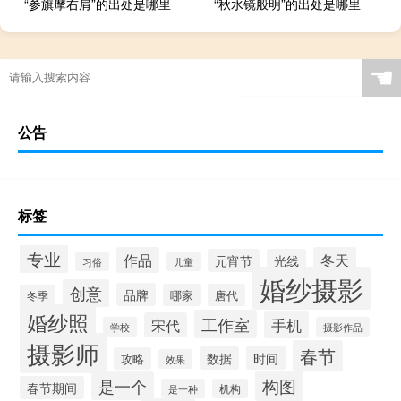
“参旗摩右肩”的出处是哪里
“秋水镜般明”的出处是哪里
☚
公告
标签
专业
作品
冬天
元宵节
光线
习俗
儿童
婚纱摄影
创意
品牌
哪家
唐代
冬季
婚纱照
工作室
手机
宋代
学校
摄影作品
摄影师
春节
时间
数据
攻略
效果
构图
是一个
春节期间
是一种
机构