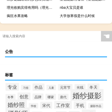
理光收购宾得有用吗（理光收购宾得）
nba大宝贝是谁
疯狂水果攻略
大学放寒假是什么时候
☚
公告
标签
专业
作品
冬天
元宵节
光线
习俗
儿童
婚纱摄影
创意
品牌
哪家
唐代
冬季
婚纱照
工作室
手机
宋代
学校
摄影作品