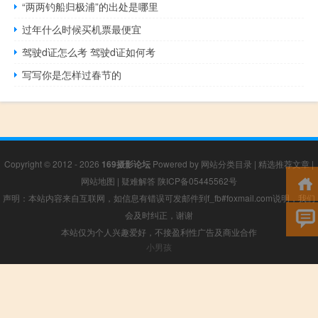
“两两钓船归极浦”的出处是哪里
过年什么时候买机票最便宜
驾驶d证怎么考 驾驶d证如何考
写写你是怎样过春节的
Copyright © 2012 - 2026
169摄影论坛
Powered by
网站分类目录
|
精选推荐文章
|
网站地图
|
疑难解答
陕ICP备05445562号
声明：本站内容来自互联网，如信息有错误可发邮件到f_fb#foxmail.com说明，我们
会及时纠正，谢谢
本站仅为个人兴趣爱好，不接盈利性广告及商业合作
小男孩