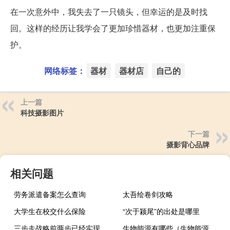
在一次意外中，我失去了一只镜头，但幸运的是及时找
回。这样的经历让我学会了更加珍惜器材，也更加注重保
护。
网络标签：
器材
器材店
自己的
上一篇
科技摄影图片
下一篇
摄影背心品牌
相关问题
劳务派遣备案怎么查询
太吾绘卷剑攻略
大学生在校交什么保险
“次于颍尾”的出处是哪里
三步走战略前两步已经实现（从2020年到本世纪中叶 可分两个阶段安排 请问这二个阶段 二步走_）
生物能源有哪些（生物能源有哪几种）