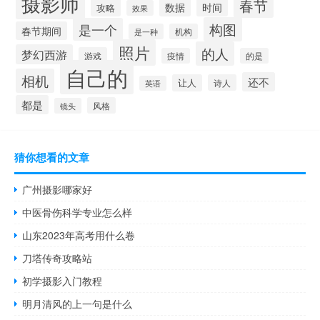
摄影师
春节
时间
数据
攻略
效果
构图
是一个
春节期间
是一种
机构
照片
的人
梦幻西游
游戏
疫情
的是
自己的
相机
还不
让人
诗人
英语
都是
风格
镜头
猜你想看的文章
广州摄影哪家好
中医骨伤科学专业怎么样
山东2023年高考用什么卷
刀塔传奇攻略站
初学摄影入门教程
明月清风的上一句是什么