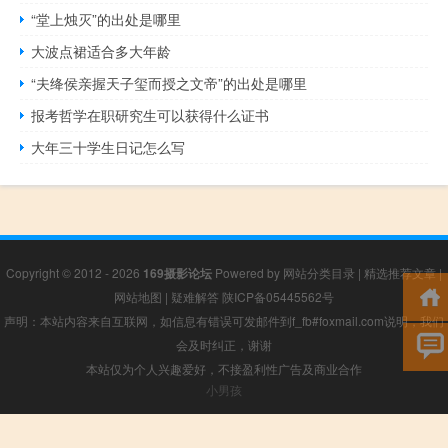
“堂上烛灭”的出处是哪里
大波点裙适合多大年龄
“夫绛侯亲握天子玺而授之文帝”的出处是哪里
报考哲学在职研究生可以获得什么证书
大年三十学生日记怎么写
Copyright © 2012 - 2026
169摄影论坛
Powered by
网站分类目录
|
精选推荐文章
|
网站地图
|
疑难解答
陕ICP备05445562号
声明：本站内容来自互联网，如信息有错误可发邮件到f_fb#foxmail.com说明，我们
会及时纠正，谢谢
本站仅为个人兴趣爱好，不接盈利性广告及商业合作
小男孩