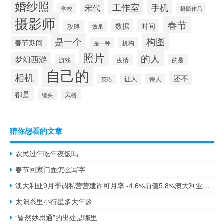
婚纱照
工作室
手机
宋代
学校
摄影作品
摄影师
春节
时间
数据
攻略
效果
构图
是一个
春节期间
是一种
机构
照片
的人
梦幻西游
游戏
疫情
的是
自己的
相机
还不
让人
诗人
英语
都是
风格
镜头
猜你想看的文章
农民过年吃年夜饭吗
春节回家门面怎么写字
澳大利亚9月季调私营营建许可月率 -4.6%前值5.8%澳大利亚9月季调营建许可月率 -4.6%预期1.3%前值7.00%澳大利亚9月季调营建许可年率 -20.6%前值-22.9%澳大利亚9月季调私营营建许可年率 -12.6%前值-14.9%
太阳系里小行星多大年龄
“昏然妙思通”的出处是哪里