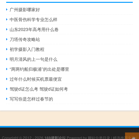
广州摄影哪家好
中医骨伤科学专业怎么样
山东2023年高考用什么卷
刀塔传奇攻略站
初学摄影入门教程
明月清风的上一句是什么
“两两钓船归极浦”的出处是哪里
过年什么时候买机票最便宜
驾驶d证怎么考 驾驶d证如何考
写写你是怎样过春节的
Copyright © 2012 - 2026
169摄影论坛
Powered by
网站分类目录
|
精选推荐文章
|