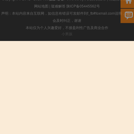
网站地图
|
疑难解答
陕ICP备05445562号
声明：本站内容来自互联网，如信息有错误可发邮件到f_fb#foxmail.com说明，我们
会及时纠正，谢谢
本站仅为个人兴趣爱好，不接盈利性广告及商业合作
小男孩