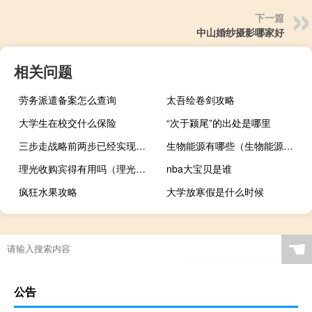
下一篇
中山婚纱摄影哪家好
相关问题
劳务派遣备案怎么查询
太吾绘卷剑攻略
大学生在校交什么保险
“次于颍尾”的出处是哪里
三步走战略前两步已经实现（从2020年到本世纪中叶 可分两个阶段安排 请问这二个阶段 二步走_）
生物能源有哪些（生物能源有哪几种）
理光收购宾得有用吗（理光收购宾得）
nba大宝贝是谁
疯狂水果攻略
大学放寒假是什么时候
☚
公告