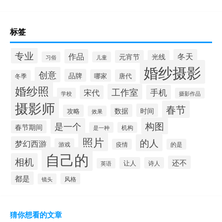
标签
专业
作品
冬天
元宵节
光线
习俗
儿童
婚纱摄影
创意
品牌
哪家
唐代
冬季
婚纱照
工作室
手机
宋代
学校
摄影作品
摄影师
春节
时间
数据
攻略
效果
构图
是一个
春节期间
是一种
机构
照片
的人
梦幻西游
游戏
疫情
的是
自己的
相机
还不
让人
诗人
英语
都是
风格
镜头
猜你想看的文章