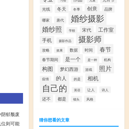
创意
冬天
光线
品牌
冬季
婚纱摄影
哪家
唐代
婚纱照
工作室
宋代
学校
摄影师
手机
摄影作品
春节
时间
数据
攻略
效果
是一个
春节期间
是一种
机构
照片
构图
梦幻西游
游戏
的人
相机
疫情
的是
自己的
让人
诗人
英语
还不
都是
风格
镜头
种阴郁颓废
猜你想看的文章
机位则可能