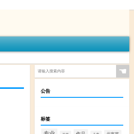
☚
公告
标签
专业
作品
元宵节
习俗
儿童