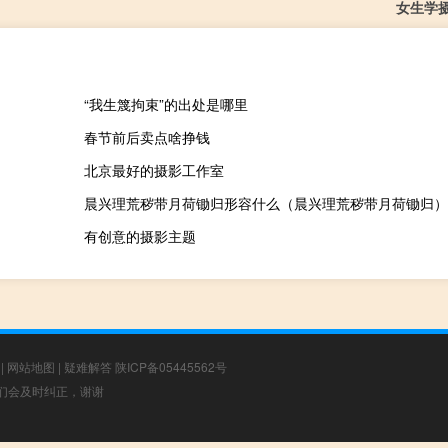
女生学
“我生篾拘束”的出处是哪里
春节前后卖点啥挣钱
北京最好的摄影工作室
晨兴理荒秽带月荷锄归形容什么（晨兴理荒秽带月荷锄归）
有创意的摄影主题
|
网站地图
|
疑难解答
陕ICP备05445562号
，我们会及时纠正，谢谢