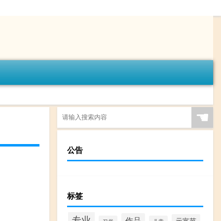
☚
公告
标签
专业
作品
元宵节
习俗
儿童