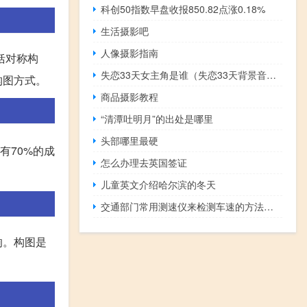
科创50指数早盘收报850.82点涨0.18%
生活摄影吧
人像摄影指南
括对称构
失恋33天女主角是谁（失恋33天背景音乐）
构图方式。
商品摄影教程
“清潭吐明月”的出处是哪里
头部哪里最硬
有70%的成
怎么办理去英国签证
儿童英文介绍哈尔滨的冬天
交通部门常用测速仪来检测车速的方法（交通部门常用测速仪来检测车速）
响。构图是