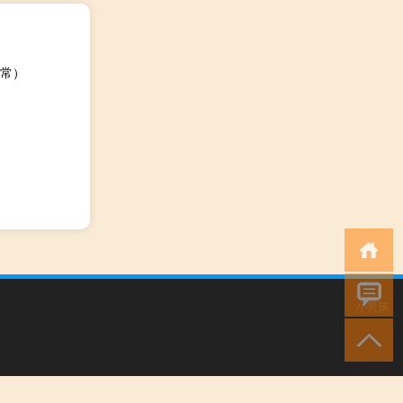
常）
小男孩