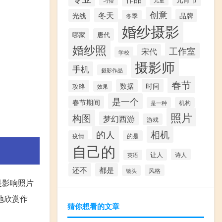
创意
冬天
光线
品牌
冬季
婚纱摄影
哪家
唐代
婚纱照
工作室
宋代
学校
摄影师
手机
摄影作品
春节
时间
数据
攻略
效果
是一个
春节期间
是一种
机构
照片
构图
梦幻西游
游戏
的人
相机
疫情
的是
自己的
让人
诗人
英语
还不
都是
风格
镜头
是影响照片
地欣赏作
猜你想看的文章