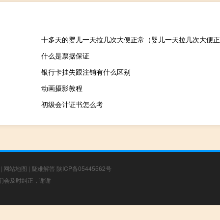
十多天的婴儿一天拉几次大便正常（婴儿一天拉几次大便正
什么是票据保证
银行卡挂失跟注销有什么区别
动画摄影教程
初级会计证书怎么考
|
网站地图
|
疑难解答
陕ICP备05445562号
，我们会及时纠正，谢谢