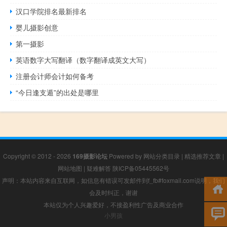
汉口学院排名最新排名
婴儿摄影创意
第一摄影
英语数字大写翻译（数字翻译成英文大写）
注册会计师会计如何备考
“今日逢支遁”的出处是哪里
Copyright © 2012 - 2026
169摄影论坛
Powered by
网站分类目录
|
精选推荐文章
|
网站地图
|
疑难解答
陕ICP备05445562号
声明：本站内容来自互联网，如信息有错误可发邮件到f_fb#foxmail.com说明，我们
会及时纠正，谢谢
本站仅为个人兴趣爱好，不接盈利性广告及商业合作
小男孩