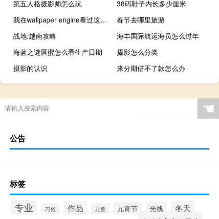
第五人格摄影师怎么玩
38码鞋子内长多少厘米
我在wallpaper engine看过这个视频（三星的Galaxy Watch Active 2在手机支持下可享受五折优惠）
春节去哪里旅游
战地:越南攻略
海丰国际航运海员怎么过年
海蓝之谜唇蜜怎么看生产日期
摄影怎么分类
摄影的认识
来分期借不了款怎么办
☚
公告
标签
专业
作品
冬天
元宵节
光线
习俗
儿童