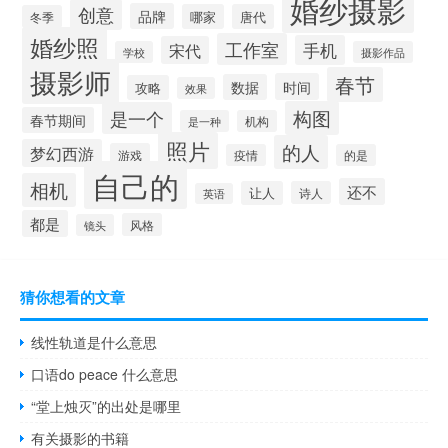
婚纱摄影
创意
品牌
哪家
唐代
冬季
婚纱照
工作室
手机
宋代
学校
摄影作品
摄影师
春节
时间
数据
攻略
效果
构图
是一个
春节期间
是一种
机构
照片
的人
梦幻西游
游戏
疫情
的是
自己的
相机
还不
让人
诗人
英语
都是
风格
镜头
猜你想看的文章
线性轨道是什么意思
口语do peace 什么意思
“堂上烛灭”的出处是哪里
有关摄影的书籍