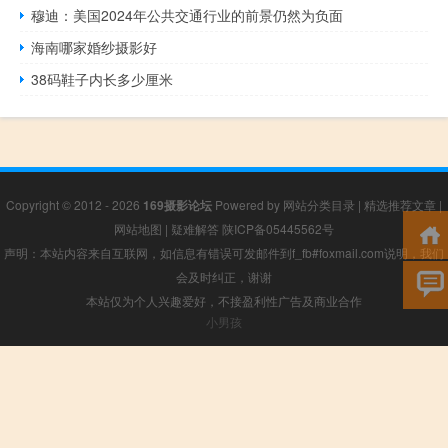
穆迪：美国2024年公共交通行业的前景仍然为负面
海南哪家婚纱摄影好
38码鞋子内长多少厘米
Copyright © 2012 - 2026
169摄影论坛
Powered by
网站分类目录
|
精选推荐文章
|
网站地图
|
疑难解答
陕ICP备05445562号
声明：本站内容来自互联网，如信息有错误可发邮件到f_fb#foxmail.com说明，我们
会及时纠正，谢谢
本站仅为个人兴趣爱好，不接盈利性广告及商业合作
小男孩