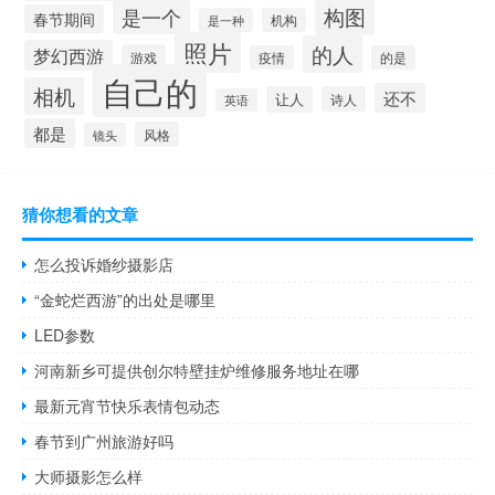
构图
是一个
春节期间
是一种
机构
照片
的人
梦幻西游
游戏
疫情
的是
自己的
相机
还不
让人
诗人
英语
都是
风格
镜头
猜你想看的文章
怎么投诉婚纱摄影店
“金蛇烂西游”的出处是哪里
LED参数
河南新乡可提供创尔特壁挂炉维修服务地址在哪
最新元宵节快乐表情包动态
春节到广州旅游好吗
大师摄影怎么样