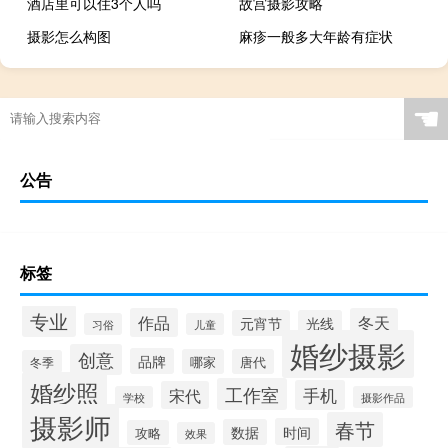
酒店里可以住3个人吗
故宫摄影攻略
摄影怎么构图
麻疹一般多大年龄有症状
☚
公告
标签
专业
作品
冬天
元宵节
光线
习俗
儿童
婚纱摄影
创意
品牌
哪家
唐代
冬季
婚纱照
工作室
手机
宋代
学校
摄影作品
摄影师
春节
时间
数据
攻略
效果