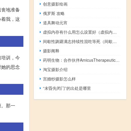
创意摄影绘画
沮丧地准备
俄罗斯 攻略
心着我，这
道具舞动元宵
虚拟内存有什么用怎么设置好（虚拟内存有什么用）
间歇性踌躇满志持续性混吃等死（间歇泉简介）
摄影阐释
习培训，今
药明生物：合作伙伴AmicusTherapeutics庞贝病创新疗法获美国FDA批准上市
对她的思念
淘宝摄影介绍
宫婚纱摄影怎么样
“未昏先闭门”的出处是哪里
康。那一