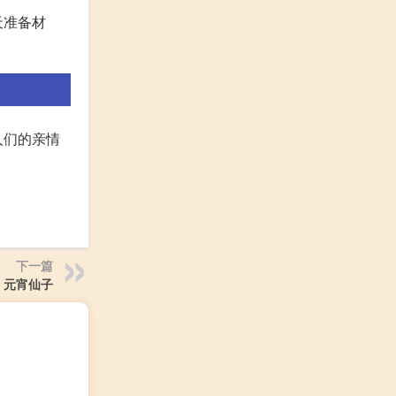
天准备材
人们的亲情
下一篇
 元宵仙子