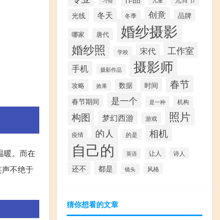
创意
冬天
光线
品牌
冬季
婚纱摄影
哪家
唐代
婚纱照
工作室
宋代
学校
摄影师
手机
摄影作品
春节
时间
数据
攻略
效果
是一个
春节期间
是一种
机构
照片
构图
梦幻西游
游戏
的人
相机
疫情
的是
自己的
温暖。而在
让人
诗人
英语
还不
都是
笑声不绝于
风格
镜头
猜你想看的文章