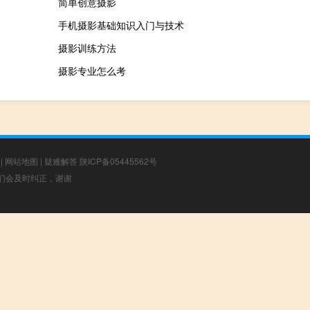
简单创意摄影
手机摄影基础知识入门与技术
摄影训练方法
摄影专业怎么考
|
网站地图
|
疑难解答
陕ICP备05445562号
，我们会及时纠正，谢谢