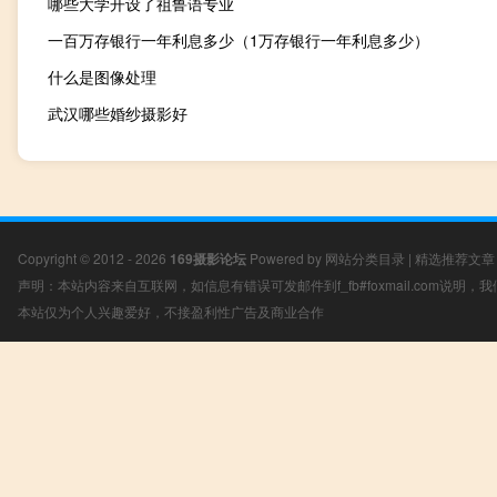
哪些大学开设了祖鲁语专业
一百万存银行一年利息多少（1万存银行一年利息多少）
什么是图像处理
武汉哪些婚纱摄影好
Copyright © 2012 - 2026
169摄影论坛
Powered by
网站分类目录
|
精选推荐文章
声明：本站内容来自互联网，如信息有错误可发邮件到f_fb#foxmail.com说明
本站仅为个人兴趣爱好，不接盈利性广告及商业合作