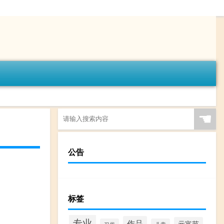
☚
公告
标签
专业
作品
元宵节
习俗
儿童