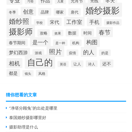
作品
冬天
元宵节
光线
习俗
儿童
婚纱摄影
创意
品牌
哪家
唐代
冬季
婚纱照
工作室
手机
宋代
学校
摄影作品
摄影师
春节
时间
数据
攻略
效果
构图
是一个
春节期间
是一种
机构
照片
的人
梦幻西游
游戏
疫情
的是
自己的
相机
还不
让人
诗人
英语
都是
风格
镜头
猜你想看的文章
“净堪分顾兔”的出处是哪里
泰国婚纱摄影哪里好
摄影助理是什么