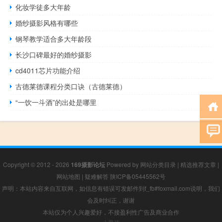
化妆学徒多大年龄
婚纱摄影风格有哪些
钢琴教学适合多大年龄段
长沙口碑最好的婚纱摄影
cd4011芯片功能介绍
古德莱德课程分类口诀（古德莱德）
“一饮一斗酒”的出处是哪里
Copyright © 2012 - 2026
169摄影论坛
Powered by
网站分类目录
|
精选推荐文章
|
网站地图
|
疑难解答
陕ICP备05445562号
声明：本站内容来自互联网，如信息有错误可发邮件到f_fb#foxmail.com说明，我们
会及时纠正，谢谢
本站仅为个人兴趣爱好，不接盈利性广告及商业合作