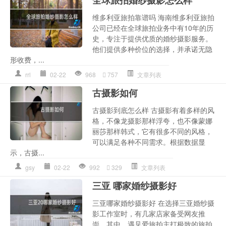
维多利亚旅拍靠谱吗 海南维多利亚旅拍
公司已经在全球旅拍业务中有10年的历
史，专注于提供优质的婚纱摄影服务。
他们提供多种价位的选择，并承诺无隐
形收费，...
rrl
02-22
968
757
文章列表
古摄影如何
古摄影到底怎么样 古摄影有着多样的风
格，不像龙摄影那样浮夸，也不像蒙娜
丽莎那样韩式，它有很多不同的风格，
可以满足各种不同需求。根据数据显
示，古摄...
gsy
02-22
992
329
文章列表
三亚 哪家婚纱摄影好
三亚哪家婚纱摄影好 在选择三亚婚纱摄
影工作室时，有几家店家备受网友推
崇。其中，遇见爱旅拍主打极致的旅拍