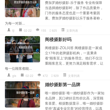
费加罗婚纱摄影-乐于服务 专业有保障
当选择婚纱摄影时，除了作品质量外，
门市的服务态度也是一个重要考量因
素。费加罗婚纱摄影以乐于服务著称，
为每一对新...
fjl
02-22
155
925
文章列表
阁楼摄影好吗
阁楼摄影-ZOL问答 阁楼摄影是一家成
立17年的老牌摄影机构，一直秉承
着“顾客至上”的服务理念。他们不仅注
重顾客意见，更努力满足顾客需求，让
每一位顾客都能...
gls
02-22
472
929
文章列表
婚纱摄影第一品牌
唯一婚纱摄影 唯一婚纱摄影作为一家知
名品牌，其口碑好且性价比高，深受顾
客喜爱。根据数据显示，唯一婚纱摄影
坚持“真诚专业完美”的经营理念，以真