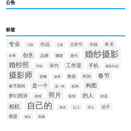
公告
标签
专业
作品
冬天
元宵节
光线
习俗
儿童
婚纱摄影
创意
品牌
哪家
唐代
冬季
婚纱照
工作室
手机
宋代
学校
摄影作品
摄影师
春节
时间
数据
攻略
效果
构图
是一个
春节期间
是一种
机构
照片
的人
梦幻西游
游戏
疫情
的是
自己的
相机
还不
让人
诗人
英语
都是
风格
镜头