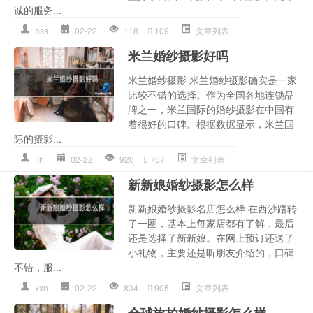
诚的服务...
hss
02-22
118
109
文章列表
米兰婚纱摄影好吗
米兰婚纱摄影 米兰婚纱摄影确实是一家
比较不错的选择。作为全国各地连锁品
牌之一，米兰国际的婚纱摄影在中国有
着很好的口碑。根据数据显示，米兰国
际的摄影...
llh
02-22
920
767
文章列表
新新娘婚纱摄影怎么样
新新娘婚纱摄影名店怎么样 在西沙路转
了一圈，基本上每家店都有了解，最后
还是选择了新新娘。在网上预订还送了
小礼物，主要还是听朋友介绍的，口碑
不错，服...
xxn
02-22
834
905
文章列表
全球旅拍婚纱摄影怎么样