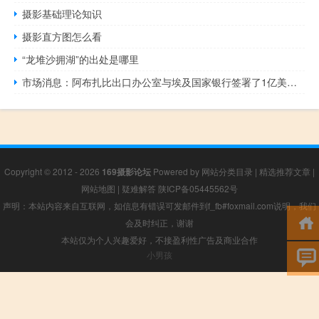
摄影基础理论知识
摄影直方图怎么看
“龙堆沙拥湖”的出处是哪里
市场消息：阿布扎比出口办公室与埃及国家银行签署了1亿美元的信贷额度协议以促进阿联酋的出口
Copyright © 2012 - 2026
169摄影论坛
Powered by
网站分类目录
|
精选推荐文章
|
网站地图
|
疑难解答
陕ICP备05445562号
声明：本站内容来自互联网，如信息有错误可发邮件到f_fb#foxmail.com说明，我们
会及时纠正，谢谢
本站仅为个人兴趣爱好，不接盈利性广告及商业合作
小男孩