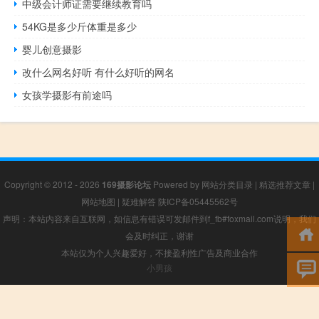
中级会计师证需要继续教育吗
54KG是多少斤体重是多少
婴儿创意摄影
改什么网名好听 有什么好听的网名
女孩学摄影有前途吗
Copyright © 2012 - 2026
169摄影论坛
Powered by
网站分类目录
|
精选推荐文章
|
网站地图
|
疑难解答
陕ICP备05445562号
声明：本站内容来自互联网，如信息有错误可发邮件到f_fb#foxmail.com说明，我们
会及时纠正，谢谢
本站仅为个人兴趣爱好，不接盈利性广告及商业合作
小男孩