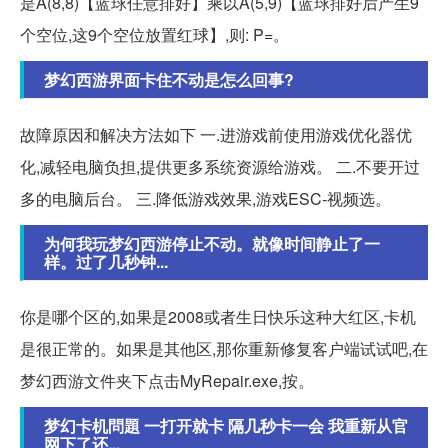
是A(8,8)【蓝球任意排好】乘以A(5,9)【蓝球排好后产生9
个空位,这9个空位放置红球】,则: P=。
梦幻西游界面卡住不动是怎么回事?
故障原因和解决方法如下 一.进游戏前使用游戏优化器优
化,减轻电脑负担,提供更多系统资源给游戏。 二.不要开过
多的电脑后台。 三.降低游戏效果,游戏ESC-视频选。
为何我玩梦幻西游停止不动。就像时间静止了一
样。过了几秒钟...
你是哪个区的,如果是2008或者生日快乐这种大红区,卡机
是很正常的。如果是其他区,那你重新修复客户端试试吧,在
梦幻西游文件夹下点击MyRepair.exe,按。
梦幻卡机問題 一打开就卡 隔几秒卡一会 我重新从官
网下了还...