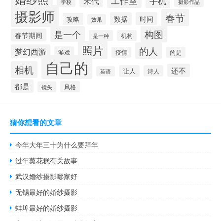
手机
宋代
学校
摄影作品
摄影师
春节
时间
数据
攻略
效果
构图
是一个
春节期间
是一种
机构
照片
的人
梦幻西游
游戏
疫情
的是
自己的
相机
还不
让人
诗人
英语
都是
风格
镜头
猜你想看的文章
今年大年三十为什么要拜年
过年蒸花糕有关故事
武汉婚纱摄影哪家好
无锡最好的婚纱摄影
蚌埠最好的婚纱摄影