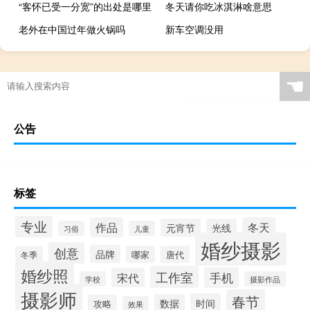
“客怀已受一分宽”的出处是哪里
冬天请你吃冰淇淋啥意思
老外在中国过年做火锅吗
新车空调没用
☚
公告
标签
专业
作品
冬天
元宵节
光线
习俗
儿童
婚纱摄影
创意
品牌
哪家
唐代
冬季
婚纱照
工作室
手机
宋代
学校
摄影作品
摄影师
春节
时间
数据
攻略
效果