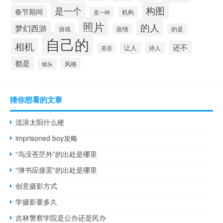
构图
是一个
春节期间
是一种
机构
照片
的人
梦幻西游
游戏
疫情
的是
自己的
相机
还不
让人
诗人
英语
都是
风格
镜头
猜你想看的文章
流浪太阳什么梗
imprisoned boy攻略
“鸟没苍茫外”的出处是哪里
“簿书应接罢”的出处是哪里
创意摄影方式
学摄影要多久
吉林警察学院是公办还是民办