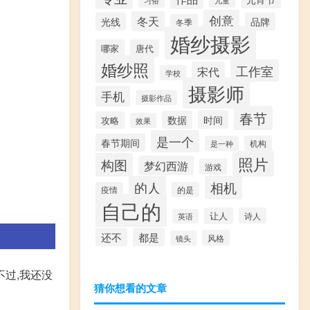
创意
冬天
光线
品牌
冬季
婚纱摄影
哪家
唐代
婚纱照
工作室
宋代
学校
摄影师
手机
摄影作品
春节
时间
数据
攻略
效果
是一个
春节期间
是一种
机构
照片
构图
梦幻西游
游戏
的人
相机
疫情
的是
自己的
让人
诗人
英语
还不
都是
风格
镜头
不过,我还没
猜你想看的文章