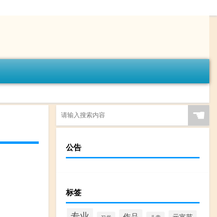
☚
公告
标签
专业
作品
元宵节
习俗
儿童