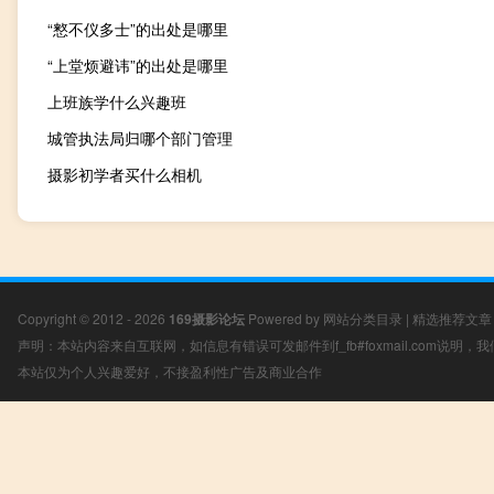
“憗不仪多士”的出处是哪里
“上堂烦避讳”的出处是哪里
上班族学什么兴趣班
城管执法局归哪个部门管理
摄影初学者买什么相机
Copyright © 2012 - 2026
169摄影论坛
Powered by
网站分类目录
|
精选推荐文章
声明：本站内容来自互联网，如信息有错误可发邮件到f_fb#foxmail.com说明
本站仅为个人兴趣爱好，不接盈利性广告及商业合作