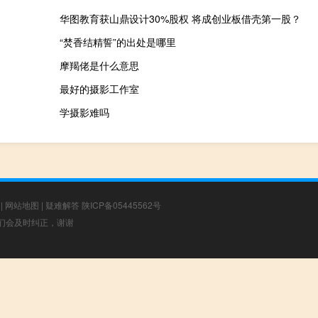
华图教育获山鼎设计30%股权 将成创业板借壳第一股？
“焚香结精誓”的出处是哪里
摩羯佬是什么意思
最好的摄影工作室
学摄影难吗
|
网站地图
|
疑难解答
陕ICP备05445562号
，我们会及时纠正，谢谢