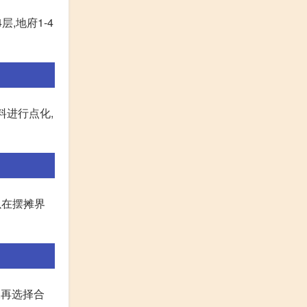
层,地府1-4
料进行点化,
以在摆摊界
,再选择合