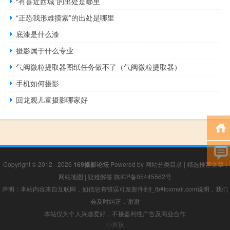
“有喜近西城”的出处是哪里
“正恐我形难摸索”的出处是哪里
底漆是什么漆
摄影属于什么专业
气阀微粒提取器图纸任务做不了（气阀微粒提取器）
手机如何摄影
回龙观儿童摄影哪家好
Copyright © 2012 - 2026
169摄影论坛
Powered by
网站分类目录
|
精选推荐文章
|
网站地图
|
疑难解答
陕ICP备05445562号
声明：本站内容来自互联网，如信息有错误可发邮件到f_fb#foxmail.com说明，我们
会及时纠正，谢谢
本站仅为个人兴趣爱好，不接盈利性广告及商业合作
小男孩