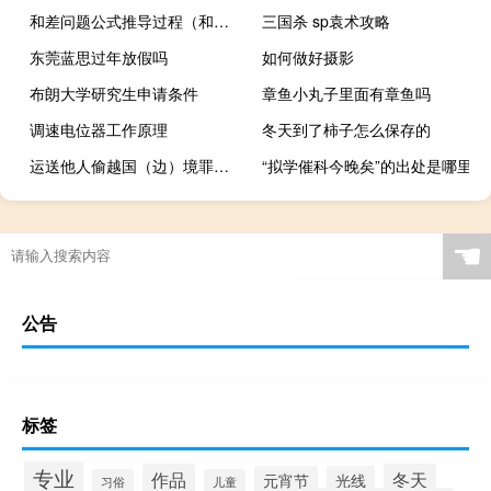
和差问题公式推导过程（和差问题公式）
三国杀 sp袁术攻略
东莞蓝思过年放假吗
如何做好摄影
布朗大学研究生申请条件
章鱼小丸子里面有章鱼吗
调速电位器工作原理
冬天到了柿子怎么保存的
运送他人偷越国（边）境罪量刑标准是什么
“拟学催科今晚矣”的出处是哪里
☚
公告
标签
专业
作品
冬天
元宵节
光线
习俗
儿童