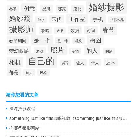
婚纱摄影
创意
品牌
哪家
唐代
冬季
婚纱照
工作室
手机
宋代
学校
摄影作品
摄影师
春节
时间
数据
攻略
效果
构图
是一个
春节期间
是一种
机构
照片
的人
梦幻西游
游戏
疫情
的是
自己的
相机
还不
让人
诗人
英语
都是
风格
镜头
猜你想看的文章
漂浮摄影教程
something just like this原唱视频（something just like this原唱）
有哪些摄影网站