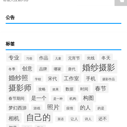
公告
标签
专业
作品
冬天
元宵节
光线
习俗
儿童
婚纱摄影
创意
品牌
哪家
唐代
冬季
婚纱照
工作室
手机
宋代
学校
摄影作品
摄影师
春节
时间
数据
攻略
效果
构图
是一个
春节期间
是一种
机构
照片
的人
梦幻西游
游戏
疫情
的是
自己的
相机
还不
让人
诗人
英语